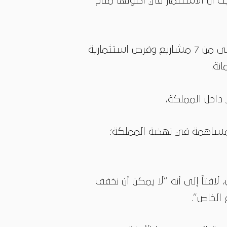
حيث أن الاستثمار في أصولها متاح
وصرح الشواربة، خلال حفل إطلاق أعمال شركة رؤية عمّان للاستثمار والتطوير المجموعة الأولى من 7 مشاريع وفرص استثمارية
نة.
 داخل المملكة،
المساهمة في نهضة المملكة؛
لافتاً إلى أنه “لا يمكن أن نخفف
الخاص”.