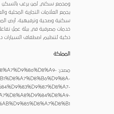
ومجمع سكني لمن يرغب بالسكن بعي
يجمع العلامات التجارية المحلية وا
سكنية وصحية وترفيهية، أرض المع
خدمات مصرفية في بيئة عمل تفاعلي
ذكية لتنظيم اصطفاف السيارات داخ
المملكة
مصدر:
5%D8%A7%D9%86%D8%A9-
B1%D8%A7%D8%B6%D9%8A-
84%D9%83%D9%87%D8%A7-
A7%D8%A8%D9%84%D8%A9-
%AB%D9%85%D8%A7%D8%B1