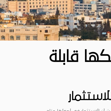
كها قابلة
للاستثمار