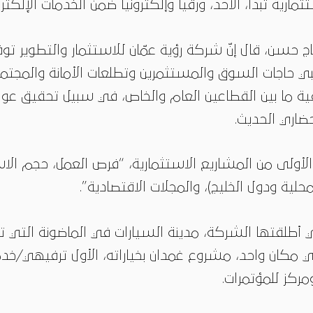
ثمارية تبدأ، الأحد، ورقيا
وإلكترونيا
ضمن الخدمات الإلكترون
ج حسن، قال إنّ شركة رؤية عمّان للاستثمار والتطوير ت
بي حاجات السوق والمستثمرين وتطلعات الأمانة والمجتمع 
ية ما بين القطاعين العام والخاص، في سبيل تحقيق عوائ
اري الحديث.
لأولى من المشاريع الاستثمارية، “فرص العمل، حجم ا
ية ودول الخليج)، والمجلات الاقتصادية”.
 أطلقتها الشركة، مدينة السيارات في الماضونة التي تج
 مكان واحد، مشروع غمدان بخياراته، الأول ترفيهي/خدم
مركز للمؤتمرات.