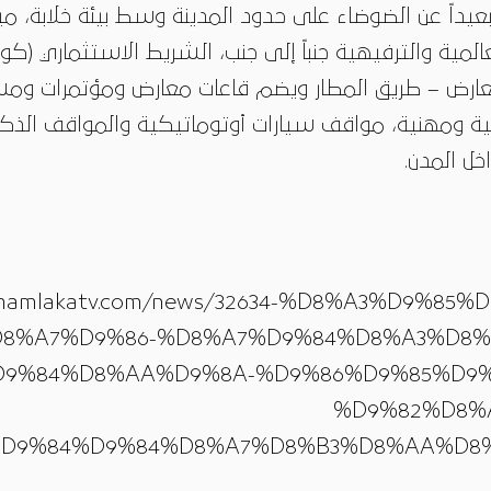
داً عن الضوضاء على حدود المدينة وسط بيئة خلابة، م
لعالمية والترفيهية جنباً إلى جنب، الشريط الاستثماري (ك
ارض – طريق المطار ويضم قاعات معارض ومؤتمرات ومسا
ة ومهنية، مواقف سيارات أوتوماتيكية والمواقف الذكي
ل المدن.
almamlakatv.com/news/32634-%D8%A3%D9%8
8%A7%D9%86-%D8%A7%D9%84%D8%A3%D8%
9%84%D8%AA%D9%8A-%D9%86%D9%85%D9%
%D9%82%D8%
D9%84%D9%84%D8%A7%D8%B3%D8%AA%D8