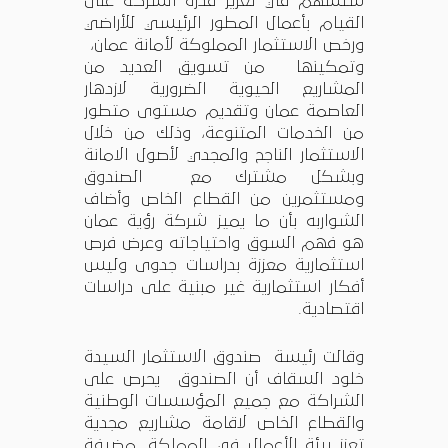
ستسهم في تعزيز قدرة الشركة على
القيام بأعمال المطور الرئيسي للأراضي
ورخص الاستثمار المملوكة لأمانة عمان،
وتمكينها من تسويق العديد من
المشاريع الحيوية الضرورية لازدهار
العاصمة عمان وتقديم مستوى متطور
من الخدمات المتنوعة، وذلك من خلال
الاستثمار الناجح والمجدي لأصول الامانة
وبشكل مشترك مع الصندوق
ومستثمرين من القطاع الخاص وأضاف
الشواربه بأن ما يميز شركة رؤية عمان
هو فهم السوق واحتياجاته وعرض فرص
استثمارية معززة بدراسات جدوى وليس
أفكار استثمارية غير مبنية على دراسات
اقتصادية.
وقالت رئيسة صندوق الاستثمار السيدة
خلود السقاف أن الصندوق يحرص على
الشراكة مع جميع المؤسسات الوطنية
والقطاع الخاص لاقامة مشاريع مجدية
تعزز بيئة الأعمال في المملكة. مضيفة