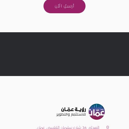
العبدلي 36 شارع سليمان النابلسي، عمان.