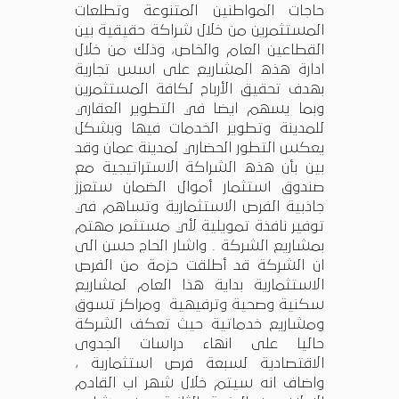
حاجات المواطنين المتنوعة وتطلعات
المستثمرين من خلال شراكة حقيقية بين
القطاعين العام والخاص، وذلك من خلال
ادارة هذه المشاريع على اسس تجارية
بهدف تحقيق الأرباح لكافة المستثمرين
وبما يسهم ايضا في التطوير العقاري
للمدينة وتطوير الخدمات فيها وبشكل
يعكس التطور الحضاري لمدينة عمان وقد
بين بأن هذه الشراكة الاستراتيجية مع
صندوق استثمار أموال الضمان ستعزز
جاذبية الفرص الاستثمارية وتساهم في
توفير نافذة تمويلية لأي مستثمر مهتم
بمشاريع الشركة . واشار الحاج حسن الى
ان الشركة قد أطلقت حزمة من الفرص
الاستثمارية بداية هذا العام لمشاريع
سكنية وصحية وترفيهية ومراكز تسوق
ومشاريع خدماتية حيث تعكف الشركة
حاليا على انهاء دراسات الجدوى
الاقتصادية لسبعة فرص استثمارية ،
واضاف انه سيتم خلال شهر اب القادم